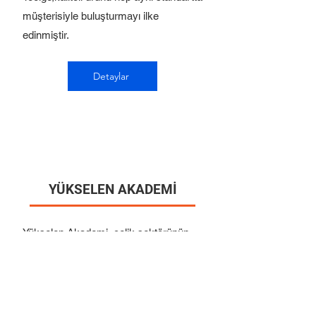
müşterisiyle buluşturmayı ilke
edinmiştir.
Detaylar
YÜKSELEN AKADEMİ
Yükselen Akademi, çelik sektörünün
profesyonelleri için hazırladığı uzman
içeriklerle, çelik üretimi ve çelik çeşitleri
konusunda güvenilir ve güncel bilgi
sunan bir eğitim platformudur. YouTube