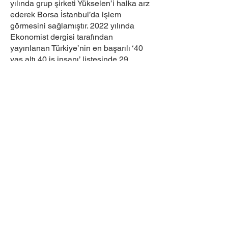
yılında grup şirketi Yükselen’i halka arz
ederek Borsa İstanbul’da işlem
görmesini sağlamıştır. 2022 yılında
Ekonomist dergisi tarafından
yayınlanan Türkiye’nin en başarılı ‘40
yaş altı 40 iş insanı’ listesinde 29.
sırada yer almıştır. 2018 yılından bu
yana uluslararası Metal Expo Eurasia
Fuarı’nın Yürütme Kurulu Başkanı
olarak görevini sürdürmektedir.
2022-2026
döneminde İstanbul Ticaret
Odası (İTO) Meclis Üyesi ve
2024 -
2025
döneminde Fenerbahçe Futbol
AŞ Yönetim Kurulu Üyesi olarak görev
yapmıştır. Fenerbahçe Kalkınma
Platformu Yürütme Kurulu Başkanı ve
Sky Media Group Onursal Başkanı,
Ulusal Kalıp Üreticileri Birliği (UKUB)
ve Savunma Havacılık Kümelenmesi
(SAHA) üyesidir. İngilizce ve Fransızca